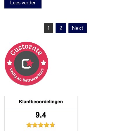
Lees verder
Berichten
1
2
Next
paginering