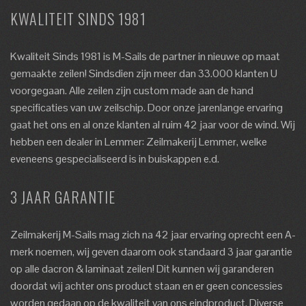
KWALITEIT SINDS 1981
Kwaliteit Sinds 1981 is M-Sails de partner in nieuwe op maat
gemaakte zeilen! Sindsdien zijn meer dan 33.000 klanten U
voorgegaan. Alle zeilen zijn custom made aan de hand
specificaties van uw zeilschip. Door onze jarenlange ervaring
gaat het ons en al onze klanten al ruim 42 jaar voor de wind. Wij
hebben een dealer in Lemmer: Zeilmakerij Lemmer, welke
eveneens gespecialiseerd is in buiskappen e.d.
3 JAAR GARANTIE
Zeilmakerij M-Sails mag zich na 42 jaar ervaring oprecht een A-
merk noemen, wij geven daarom ook standaard 3 jaar garantie
op alle dacron & laminaat zeilen! Dit kunnen wij garanderen
doordat wij achter ons product staan en er geen concessies
worden gedaan op de kwaliteit van ons eindproduct. Diverse